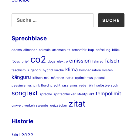
SUCHE
NACH:
Sprechblase
adams
allmende
animals
artenschutz
atmosfair
bap
befreiung
bläck
co2
emission
falsch
fööss
brief
dogs
elektro
fahrrad
klima
faschismus
gandhi
hybrid
kirche
kompensation
kosten
känguru
kölsch
mai
märchen
natur
optimismus
pascal
pessimismus
pink floyd
precht
rassismus
rede
röhrl
selbstversuch
songtext
tempolimit
sprache
spritschlucker
streitpunkt
zitat
umwelt
verkehrswende
weizsäcker
Historie
Mai 2022