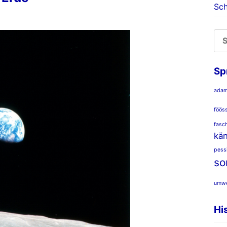
Sch
SU
NA
Sp
ada
föös
fasc
kä
pess
so
umwe
Hi