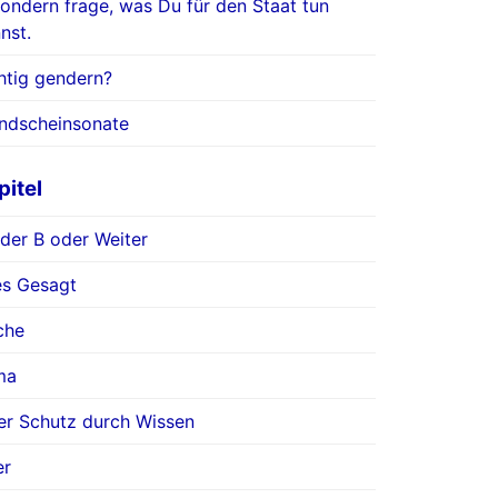
ondern frage, was Du für den Staat tun
nst.
htig gendern?
ndscheinsonate
pitel
der B oder Weiter
es Gesagt
che
ma
r Schutz durch Wissen
er