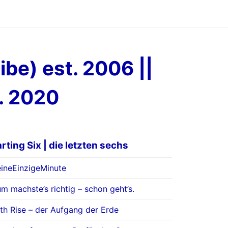
ibe) est. 2006 ||
t. 2020
arting Six | die letzten sechs
ineEinzigeMinute
m machste’s richtig – schon geht’s.
th Rise – der Aufgang der Erde