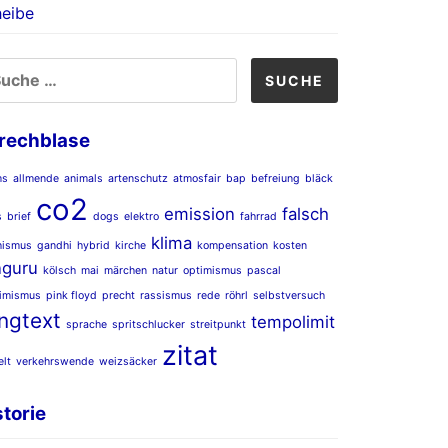
eibe
CHE
CH:
rechblase
ms
allmende
animals
artenschutz
atmosfair
bap
befreiung
bläck
co2
emission
falsch
s
brief
dogs
elektro
fahrrad
klima
hismus
gandhi
hybrid
kirche
kompensation
kosten
nguru
kölsch
mai
märchen
natur
optimismus
pascal
imismus
pink floyd
precht
rassismus
rede
röhrl
selbstversuch
ngtext
tempolimit
sprache
spritschlucker
streitpunkt
zitat
lt
verkehrswende
weizsäcker
storie