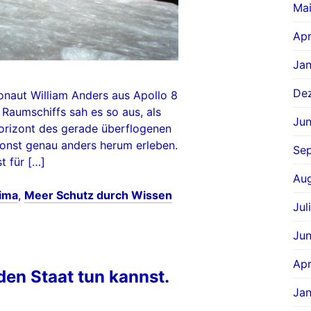
Ma
Apr
Jan
De
naut William Anders aus Apollo 8
Raumschiffs sah es so aus, als
Jun
rizont des gerade überflogenen
onst genau anders herum erleben.
Se
t für […]
Aug
lima
,
Meer Schutz durch Wissen
Jul
Jun
Apr
den Staat tun kannst.
Jan