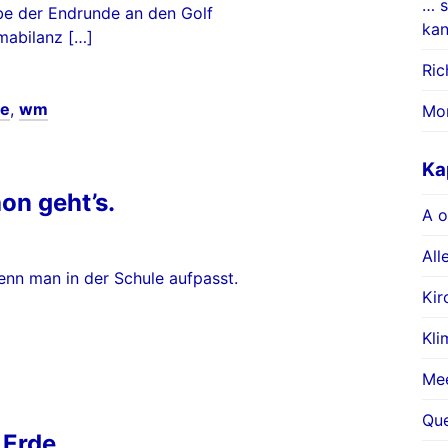
… s
be der Endrunde an den Golf
kan
imabilanz […]
Ric
te
,
wm
Mo
Ka
on geht’s.
A o
All
nn man in der Schule aufpasst.
Kir
Kli
Mee
Qu
 Erde