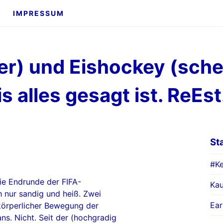
IMPRESSUM
er) und Eishockey (sche
s alles gesagt ist. ReEs
St
#Ke
ie Endrunde der FIFA-
Kau
ch nur sandig und heiß. Zwei
Ear
körperlicher Bewegung der
ns. Nicht. Seit der (hochgradig