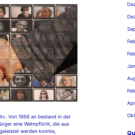
De
De
Se
Feb
Feb
Jan
Aug
Feb
Apr
Ok
it«. Von 1956 an bestand in der
rger eine Wehrpflicht, die aus
eleistet werden konnte,
Qu