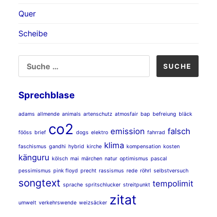
Quer
Scheibe
SUCHE
NACH:
Sprechblase
adams
allmende
animals
artenschutz
atmosfair
bap
befreiung
bläck
co2
emission
falsch
fööss
brief
dogs
elektro
fahrrad
klima
faschismus
gandhi
hybrid
kirche
kompensation
kosten
känguru
kölsch
mai
märchen
natur
optimismus
pascal
pessimismus
pink floyd
precht
rassismus
rede
röhrl
selbstversuch
songtext
tempolimit
sprache
spritschlucker
streitpunkt
zitat
umwelt
verkehrswende
weizsäcker